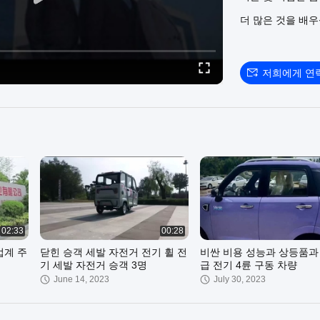
선을 다합니다.뛰어
더 많은 것을 배
인 신에너지 차량 
에 OEM 협력 
글로벌 레이아웃에서
국제 품질 관리 시스
저희에게 연
그것은 ODM 맞춤
을 준수하고 핵심 
너들에게 힘을 실
래를 글로벌 사용
02:33
00:28
업계 주
닫힌 승객 세발 자전거 전기 휠 전
비싼 비용 성능과 상등품과
기 세발 자전거 승객 3명
급 전기 4륜 구동 차량
June 14, 2023
July 30, 2023