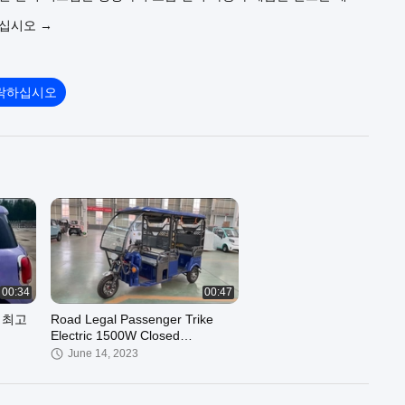
난 제품 품질과 대규모 생산 능력, 회사는 중국의 가장 큰 전문적
우십시오 →
생산 기지 중 하나가되었습니다.수십 개의 국내 및 해외 무역 기업
서비스를 제공하고 그들의 가장 중요한 파트너가되었습니다..
 회사는 국가 도로 자동차 생산 기업 접근, CCC 인증, ISO9001
템 인증,EU EEC 인증, 설리번 인증, "세계 제조 공장" 자격 인증.
락하십시오
 개발과 OBM 브랜드 협력 모델을 심화합니다.독립적 인 혁신 전략
특허 기술을 마스터합니다., 이 회사는 지능형 제조로 글로벌 파트
어주고, 중국 신에너지 기술을 세계에 홍보하며, 친환경 여행의 미
자들과 공유합니다.
00:34
00:47
 최고
Road Legal Passenger Trike
Electric 1500W Closed
Passenger Tricycle
June 14, 2023