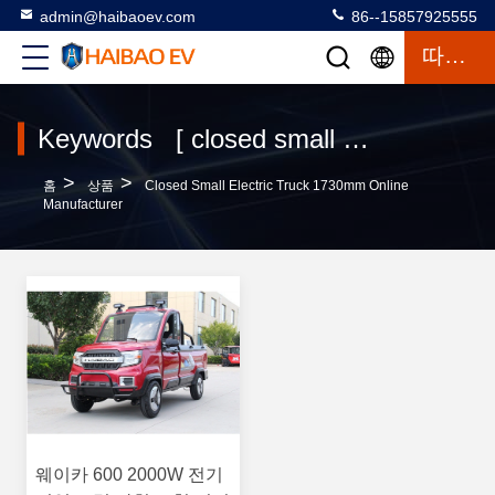
admin@haibaoev.com
86--15857925555
따옴표
Keywords [ closed small electric truck 1730mm ] Match 1 상품
>
>
홈
상품
Closed Small Electric Truck 1730mm Online
Manufacturer
웨이카 600 2000W 전기