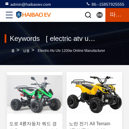
admin@haibaoev.com
86--15857925555
따옴표
Keywords [ electric atv utv 1200w ] Match 3 상품
>
>
홈
상품
Electric Atv Utv 1200w Online Manufacturer
도로 4륜자동차 쿼드 경
노란 전기 All Terrain