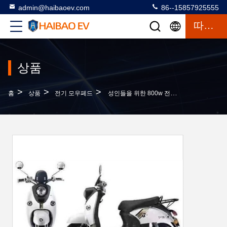
admin@haibaoev.com
86--15857925555
따옴표
상품
>
>
>
홈
상품
전기 모우페드
성인들을 위한 800w 전기 모터장착된 스쿠터 2 Wheeler 모터장착된 자전거