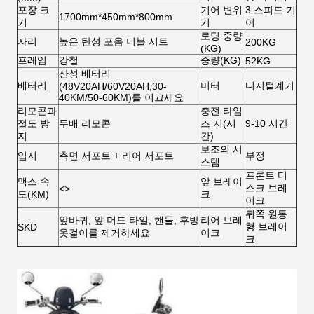
포장 크
기어 변위
3 스피드 기
1700mm*450mm*800mm
기
기
어
로딩 중량
자리
높은 탄성 포옴 더블 시트
200KG
(KG)
프레임
강철
중량(KG)
52KG
산성 배터리
배터리
미터
디지털계기
(48V20AH/60V20AH,30-
40KM/50-60KM)를 이끄세요
리모콘과
충전 타임
절도 방
두배 리모콘
즈 지(시
9-10 시간
지
간)
보조의 시
입지
측면 서포트 + 리어 서포트
부정
스템
프론트 디
맥스 속
앞 브레이
스크 브레
<>
도(KM)
크
이크
뒤쪽 원통
앞바퀴, 앞 머드 타일, 핸들, 후방
리어 브레
형 브레이
SKD
옷걸이를 제거하세요
이크
크