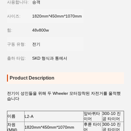
사용합니다:
승객
사이즈:
1820mm*450mm*1070mm
힘:
48v800w
구동 유형:
전기
출하 타입:
SKD 형식과 통에서
Product Description
전기이 성인들을 위해 두 Wheeler 모터장착된 자전거를 울적했
습니다
앞바퀴타
300-10 진
이름
L2-A
이어
공 타이어
후륜 타이
300-10 진
차원
1820mm*450mm*1070mm
어
공 타이어
(MM)