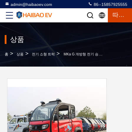
admin@haibaoev.com
86--15857925555
따옴표
상품
>
>
>
홈
상품
전기 소형 트럭
MKa G 개방형 전기 승용자동차 3륜 전기 모페드