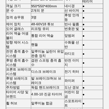
테리어
객실 크기
내시경
950*550*400mm
●
문 수
2개의 문
선 바이저
●
후방 안개
정격 승무원
3명
●
등
제어 장치
48-60V18 튜브
반사 필름
●
도어 글래스
리프팅 유리
번호판 빛
●
리어 액슬 어셈
통합 리어 액슬
앞범퍼
●
블리
방향 제어 시스
수화물 선
핸들
●
템
반
전면 충격 흡수
알루미늄 실린더 유압
라디오
●
시스템
완충 장치
후방 충격 흡수
겹판 스프링 충격 흡
반전 이미
●
시스템
수
지
프론트 브레이크
디스크 브레이크
전기 히터
●
시스템
후방 브레이크
발 브레이크/허브 브
와이퍼
●
시스템
레이크
주차방법
독립 핸드브레이크
도난 경보
●
타이어 사양 및
어린이 잠
4.00-10 진공 타이어
●
브랜드
금
스포트라이
휠 허브
알루미늄 합금
●
트