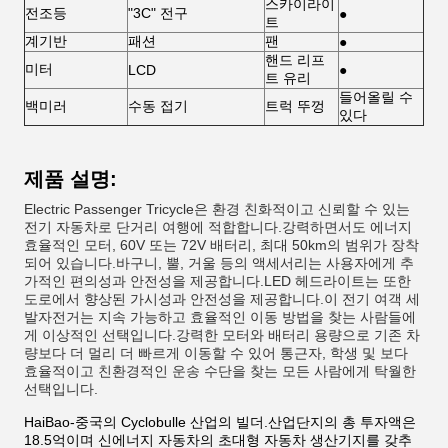
스카이라이
전조등
"3C" 전구
●
트
계기반
패션
팬
●
핸드 리프
미터
LCD
●
트 유리
들어올릴 수
백미러
수동 접기
트럭 뚜껑
있다
제품 설명:
Electric Passenger Tricycle은 환경 친화적이고 신뢰할 수 있는
전기 자동차로 단거리 여행에 적합합니다.강력하면서도 에너지
효율적인 모터, 60V 또는 72V 배터리, 최대 50km의 범위가 장착
되어 있습니다.바구니, 뿔, 거울 등의 액세서리는 사용자에게 추
가적인 편의성과 안전성을 제공합니다.LED 헤드라이트는 또한
도로에서 향상된 가시성과 안전성을 제공합니다.이 전기 여객 세
발자전거는 지속 가능하고 효율적인 이동 방법을 찾는 사람들에
게 이상적인 선택입니다.강력한 모터와 배터리 용량으로 기존 차
량보다 더 멀리 더 빠르게 이동할 수 있어 통근자, 학생 및 보다
효율적이고 친환경적인 운송 수단을 찾는 모든 사람에게 탁월한
선택입니다.
HaiBao-중국의 Cyclobulle 산업의 빌더.산업단지의 총 투자액은
18.5억이며 신에너지 자동차의 초대형 자동차 생산기지를 갖추