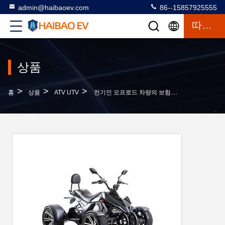
admin@haibaoev.com
86--15857925555
따옴표
상품
>
>
>
홈
상품
ATV UTV
전기인 오프로드 차량의 보험을 팔아 도로에서 떨어져 네 바퀴 경주용 오토바이 우트프를 옮기세요