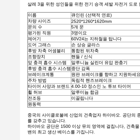
살레 3을 위한 성인들을 위한 전기 승객 세발 자전거 도
이름
큐인린 (선택적 연료)
차량 사이즈
2520*1260*1620mm
문의 수
5개 문
평가된 직원
3명이요
제어기
60V24는 지하철을 탑니다
도어 그래스
손 상승 글라스
후방 차축 어셈블리
통합된 뒤차축
조향장치
핸들 / 신식
앞 충격 흡수 시스템
알루니늄 실린더 유압 완충기
후방 충격 흡수 시스템
중단 감폭
브레이크계통
원판 브레이크를 향하고 지원하세
주차 방법
독립적 핸즈브레이크
타이어 사양과 브랜드
4.00-10 정스인 노 튜브 타이어
휠 허브
알루미늄 합금
전조등
이끌립니다
원동력
중국의 사이클로불에 산업의 건축업자 하이바오. 공단의 종합
를 갖추고 있습니다.
하이바오 공단은 1500 이상 뮤의 영역에 걸칩니다, 건축물 면
밴의 최고 생산 베이스를 가집니다.