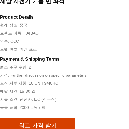
세발 자전거 거품 면 좌석
Product Details
원래 장소: 중국
브랜드 이름: HAIBAO
인증: CCC
모델 번호: 이린 프로
Payment & Shipping Terms
최소 주문 수량: 2
가격: Further discussion on specific parameters
포장 세부 사항: 10 UNITS/40HC
배달 시간: 15-30 일
지불 조건: 전신환, L/C (신용장)
공급 능력: 2000 유닛 / 달
최고 가격 받기