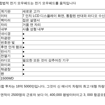
로 합법적 전기 모우페드는 전기 모우페드를 움직입니다
계기판
새로운 고가
미터
7 인치 LCD 디스플레이 화면, 통합된 반대와 라디오 수
백미러
접은 설명서
자리
거품 면 자리
내부
사출 성형 내부
내시경
●
차광판
●
번호판 빛
●
후면 안개 램프
●
반사기
●
요
전열기
●
라디오
필요한 모든 것이 갖추어진 기구
와이퍼
●
채광창
●
팬
●
1500WD
 투자는 18억 5000만입니다, 그것이 신 에너지 차량의 최고 대형 차량
적이 2500명의 근로자 보다 더, 400,000 평방미터이고 3, 000 항공