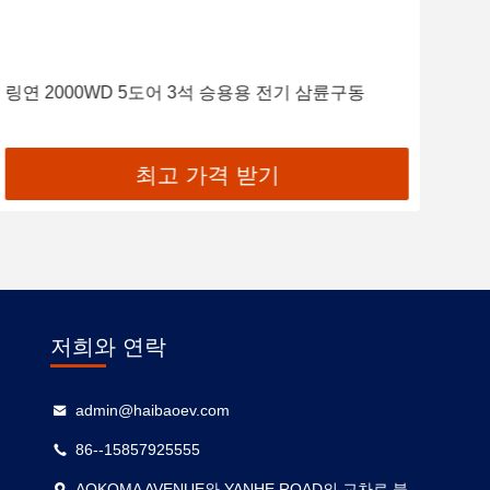
링연 2000WD 5도어 3석 승용용 전기 삼륜구동
K0
객 
최고 가격 받기
저희와 연락
admin@haibaoev.com
86--15857925555
AOKOMA AVENUE와 YANHE ROAD의 교차로 북