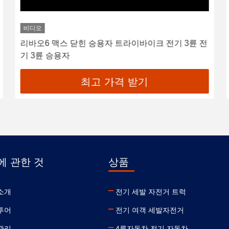
비디오
리바오6 맥스 닫힌 승용자 트라이바이크 전기 3륜 전
기 3륜 승용자
최고 가격 받기
에 관한 것
상품
소개
전기 세발 자전거 트럭
투어
전기 여객 세발자전거
관리
4륜자동차 전기 자동차