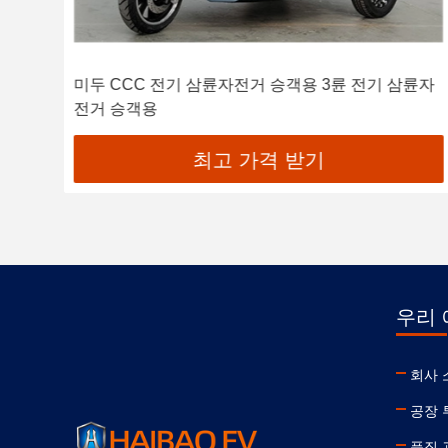
륜구동
미두 CCC 전기 삼륜자전거 승객용 3륜 전기 삼륜자
전거 승객용
최고 가격 받기
우리 
회사 
공장 
품질 